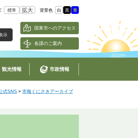
拡大
ズ
標準
背景色
白
黒
青
国東市へのアクセス
各課のご案内
観光情報
市政情報
式SNS
>
市報くにさきアーカイブ