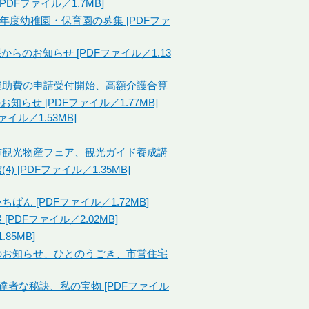
PDFファイル／1.7MB]
29年度幼稚園・保育園の募集 [PDFファ
らのお知らせ [PDFファイル／1.13
就学援助費の申請受付開始、高額介護合算
せ [PDFファイル／1.77MB]
イル／1.53MB]
東市観光物産フェア、観光ガイド養成講
[PDFファイル／1.35MB]
ばん [PDFファイル／1.72MB]
PDFファイル／2.02MB]
85MB]
税のお知らせ、ひとのうごき、市営住宅
達者な秘訣、私の宝物 [PDFファイル