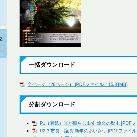
平
一括ダウンロード
全ページ（28ページ） [PDFファイル／15.34MB]
分割ダウンロード
P1（表紙）光が照らし出す 悠久の歴史 [PDFファ
P2-3 市長・議長 新年のあいさつ [PDFファイル／