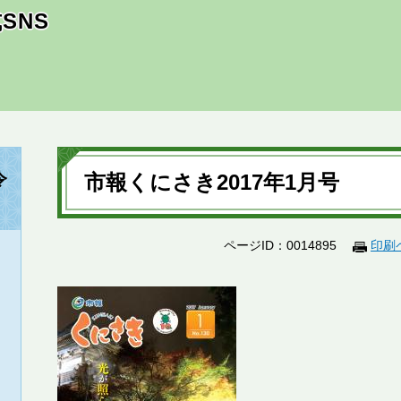
SNS
本
文
令
市報くにさき2017年1月号
ページID：0014895
印刷