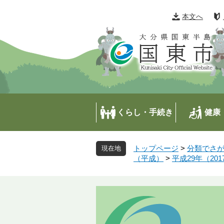
ペ
メ
ー
ニ
本文へ
ジ
ュ
の
ー
先
を
頭
飛
で
ば
す
し
。
て
本
くらし・手続き
健康
文
へ
トップページ
>
分類でさ
（平成）
>
平成29年（201