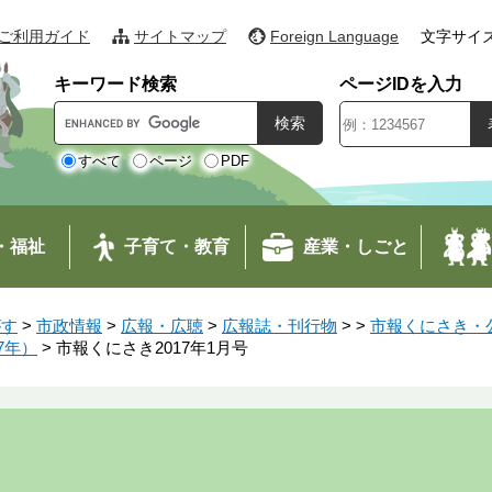
ご利用ガイド
サイトマップ
Foreign Language
文字サイ
キーワード検索
ページIDを入力
G
o
o
すべて
ページ
PDF
g
l
e
・福祉
子育て・教育
産業・しごと
カ
ス
タ
がす
>
市政情報
>
広報・広聴
>
広報誌・刊行物
>
>
市報くにさき・公
ム
7年）
>
市報くにさき2017年1月号
検
索