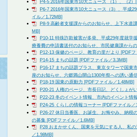
P4-5 2016年国東市10大ニュース （1）、（2）[
P6-7 2016年国東市10大ニュース（3）、平成
イル／1.72MB]
P8-9 高齢者支援課からのお知らせ、上下水道課か
MB]
P10-11 特殊詐欺被害が多発、平成29年度
療養費の申請書送付のお知らせ、市民健康課からのお知ら
P12-13 保健のページ、教育の里だより [PDFファ
P14-15 まちの話題 [PDFファイル／3.3MB]
P16-17 まちの話題プラス、東京タワーで国
座のお知らせ、六郷満山開山1300年祭への誘い通信(4) 
P18-19 国東の原動力 [PDFファイル／1.48MB]
P20-21 人権のページ、市長日記、どくしょがいち
P22-23 冬のイベント情報、市内のイベント情報 [
P24-25 くらしの情報コーナー [PDFファイル／1.
P26-27 休日当番医、お誕生、お悔やみ、納
の募集 [PDFファイル／1.6MB]
P28 おまかせくん、国東を元気にする人、私の
／1.98MB]