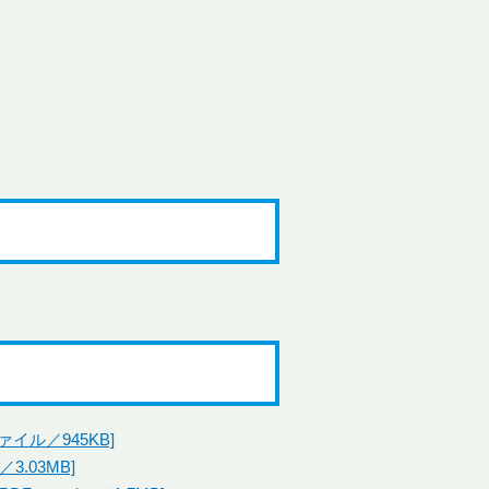
イル／945KB]
3.03MB]