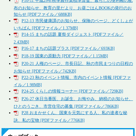
P10-11 平成29年秋季農作業標準賃金、暮らしの便利帳の配
布のお知らせ、教育の里だより、お昼ごはんBOOKの発行のお
知らせ [PDFファイル／688KB]
P12-13 市民健康課のお知らせ、保険のページ、どくしょが
いちばん [PDFファイル／1.37MB]
P14-15 まちの話題 夏祭ダイジェスト [PDFファイル／
2.43MB]
P16-17 まちの話題プラス [PDFファイル／693KB]
P18-19 国東の原動力 [PDFファイル／1.15MB]
P20-21 人権のページ、市長日記、秋の市民まつりの日程の
お知らせ [PDFファイル／742KB]
P22-23 秋のイベント情報、市内のイベント情報 [PDFファ
イル／1.98MB]
P24-25 くらしの情報コーナー [PDFファイル／729KB]
P26-27 休日当番医、お誕生、お悔やみ、納税のお知らせ、
ひとのうごき、市営住宅の募集 [PDFファイル／786KB]
P28 おまかせくん、国東を元気にする人、私の達者な秘
訣、私の宝物 [PDFファイル／776KB]