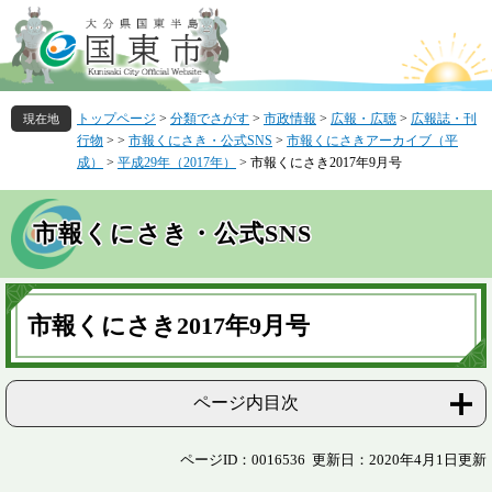
ペ
メ
ー
ニ
ジ
ュ
の
ー
先
を
トップページ
>
分類でさがす
>
市政情報
>
広報・広聴
>
広報誌・刊
頭
飛
行物
>
>
市報くにさき・公式SNS
>
市報くにさきアーカイブ（平
で
ば
成）
>
平成29年（2017年）
>
市報くにさき2017年9月号
す
し
。
て
本
市報くにさき・公式SNS
文
へ
本
文
市報くにさき2017年9月号
ページ内目次
ページID：0016536
更新日：2020年4月1日更新