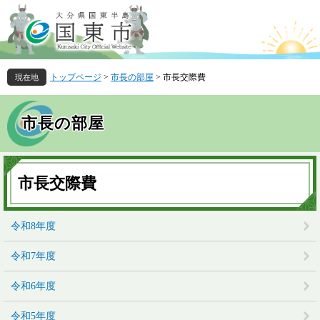
ペ
メ
ー
ニ
ジ
ュ
の
ー
先
を
トップページ
>
市長の部屋
>
市長交際費
頭
飛
で
ば
す
し
市長の部屋
。
て
本
文
本
へ
文
市長交際費
令和8年度
令和7年度
令和6年度
令和5年度