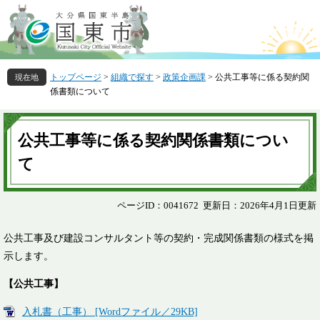
ペ
メ
ー
ニ
ジ
ュ
の
ー
先
を
トップページ
>
組織で探す
>
政策企画課
>
公共工事等に係る契約関
頭
飛
係書類について
で
ば
す
し
本
。
て
文
公共工事等に係る契約関係書類につい
本
文
て
へ
ページID：0041672
更新日：2026年4月1日更新
公共工事及び建設コンサルタント等の契約・完成関係書類の様式を掲
示します。
【公共工事】
入札書（工事） [Wordファイル／29KB]