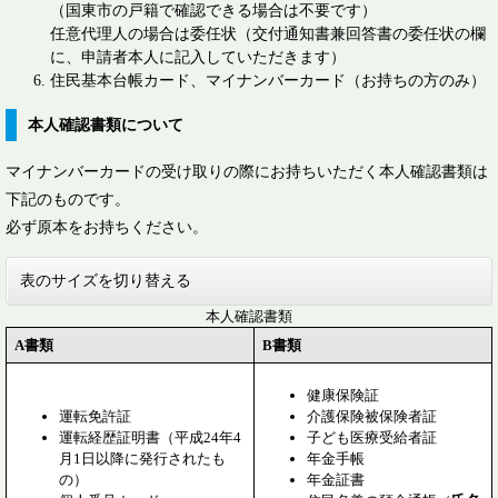
（国東市の戸籍で確認できる場合は不要です）
任意代理人の場合は委任状（交付通知書兼回答書の委任状の欄
に、申請者本人に記入していただきます）
住民基本台帳カード、マイナンバーカード（お持ちの方のみ）
本人確認書類について
マイナンバーカードの受け取りの際にお持ちいただく本人確認書類は
下記のものです。
必ず原本をお持ちください。
表のサイズを切り替える
本人確認書類
A書類
B書類
健康保険証
運転免許証
介護保険被保険者証
運転経歴証明書（平成24年4
子ども医療受給者証
月1日以降に発行されたも
年金手帳
の）
年金証書