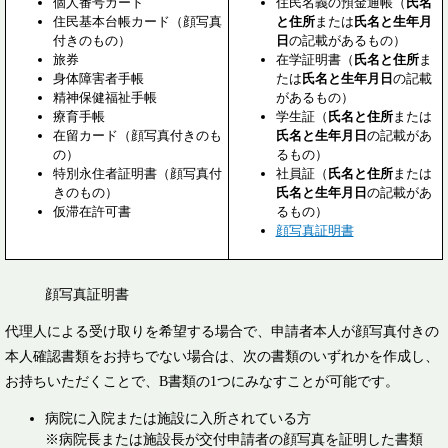
個人番号カード
住民名義の預金通帳（
氏名
住民基本台帳カード（顔写真
と住所
または
氏名と生年月
付きのもの）
日
の記載があるもの）
旅券
在学証明書（
氏名と住所
ま
身体障害者手帳
たは
氏名と生年月日
の記載
精神保健福祉手帳
があるもの）
療育手帳
学生証（
氏名と住所
または
在留カード（顔写真付きのも
氏名と生年月日
の記載があ
の）
るもの）
特別永住者証明書（顔写真付
社員証（
氏名と住所
または
きのもの）
氏名と生年月日
の記載があ
仮滞在許可書
るもの）
顔写真証明書
顔写真証明書
代理人による受け取りを希望する場合で、申請者本人が顔写真付きの
本人確認書類をお持ちでない場合は、次の書類のいずれかを作成し、
お持ちいただくことで、B書類の1つにみなすことが可能です。
病院に入院または施設に入所されている方
※病院長または施設長が交付申請者の顔写真を証明した書類