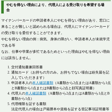
やむを得ない理由により、代理人による受け取りを希望する場
合
マイナンバーカードの申請者本人にやむを得ない理由があり、窓口に
来ることが難しいと認められる場合は、代理人にマイナンバーカード
の受け取りを委任することができます。
やむを得ない理由の例：病気、身体の障がい、申請者本人が未就学児
である等
なお、仕事や学業が多忙であるためといった理由はやむを得ない理由
には該当しません。
交付通知書兼回答書
通知カード（お持ちの方のみ。お持ちでない場合は紛失届を記
入していただきます）
申請者本人の
本人確認書類
（A書類から2点またはA書類から1点
とB書類から1点またはB書類から2点と顔写真証明書）
代理人の
本人確認書類
（A書類から2点またはA書類から1点とB
書類から1点）
代理権限を証する書類
法定代理人の場合は戸籍謄本や資格を証する登記事項証明書等