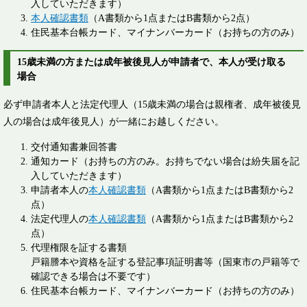
入していただきます）
本人確認書類
（A書類から1点またはB書類から2点）
住民基本台帳カード、マイナンバーカード（お持ちの方のみ）
15歳未満の方または成年被後見人が申請者で、本人が受け取る
場合
必ず申請者本人と法定代理人（15歳未満の場合は親権者、成年被後見
人の場合は成年後見人）が一緒にお越しください。
交付通知書兼回答書
通知カード（お持ちの方のみ。お持ちでない場合は紛失届を記
入していただきます）
申請者本人の
本人確認書類
（A書類から1点またはB書類から2
点）
法定代理人の
本人確認書類
（A書類から1点またはB書類から2
点）
代理権限を証する書類
戸籍謄本や資格を証する登記事項証明書等（国東市の戸籍等で
確認できる場合は不要です）
住民基本台帳カード、マイナンバーカード（お持ちの方のみ）