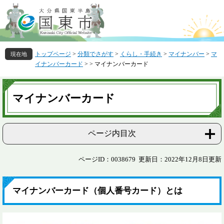
ペ
メ
ー
ニ
ジ
ュ
の
ー
先
を
トップページ
>
分類でさがす
>
くらし・手続き
>
マイナンバー
>
マ
頭
飛
イナンバーカード
>
>
マイナンバーカード
で
ば
す
し
本
。
て
文
マイナンバーカード
本
文
へ
ページ内目次
ページID：0038679
更新日：2022年12月8日更新
マイナンバーカード（個人番号カード）とは