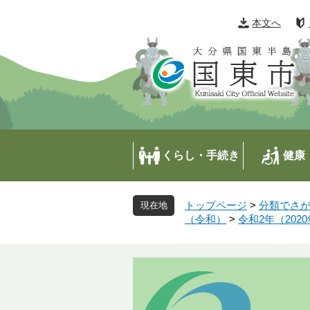
ペ
メ
ー
ニ
本文へ
ジ
ュ
の
ー
先
を
頭
飛
で
ば
す
し
。
て
本
くらし・手続き
健康
文
へ
トップページ
>
分類でさ
（令和）
>
令和2年（202