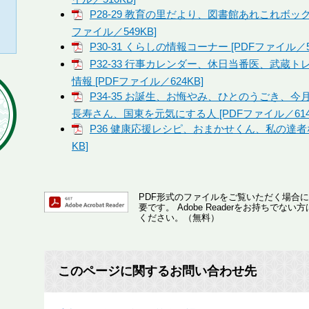
P28-29 教育の里だより、図書館あれこれボッ
ファイル／549KB]
P30-31 くらしの情報コーナー [PDFファイル／5
P32-33 行事カレンダー、休日当番医、武蔵
情報 [PDFファイル／624KB]
P34-35 お誕生、お悔やみ、ひとのうごき、
長寿さん、国東を元気にする人 [PDFファイル／614
P36 健康応援レシピ、おまかせくん、私の達者な
KB]
PDF形式のファイルをご覧いただく場合には、A
要です。
Adobe Readerをお持ちで
ください。（無料）
このページに関するお問い合わせ先