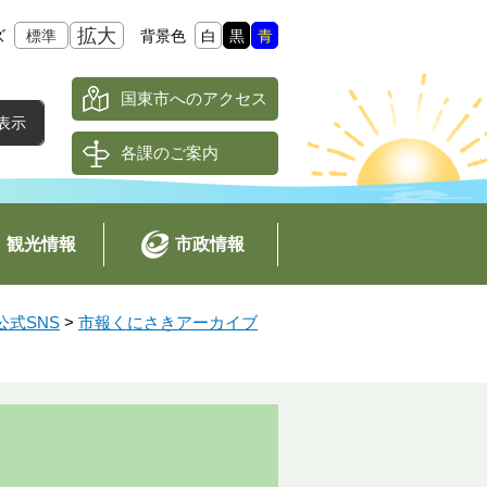
拡大
ズ
標準
背景色
白
黒
青
国東市へのアクセス
各課のご案内
観光情報
市政情報
式SNS
>
市報くにさきアーカイブ