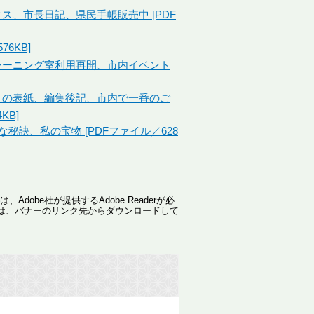
クス、市長日記、県民手帳販売中 [PDF
76KB]
トレーニング室利用再開、市内イベント
今月の表紙、編集後記、市内で一番のご
KB]
秘訣、私の宝物 [PDFファイル／628
dobe社が提供するAdobe Readerが必
ない方は、バナーのリンク先からダウンロードして