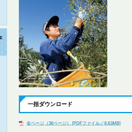
平
一括ダウンロード
全ページ（36ページ） [PDFファイル／8.63MB]