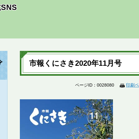
SNS
本
文
令
市報くにさき2020年11月号
ページID：0028080
印刷ペ