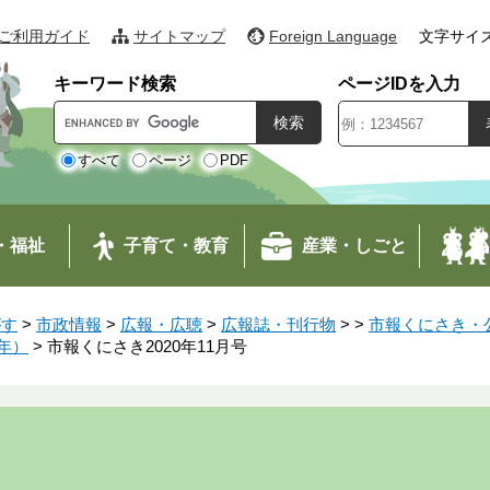
ご利用ガイド
サイトマップ
Foreign Language
文字サイ
キーワード検索
ページIDを入力
G
o
o
すべて
ページ
PDF
g
l
e
・福祉
子育て・教育
産業・しごと
カ
ス
タ
がす
>
市政情報
>
広報・広聴
>
広報誌・刊行物
>
>
市報くにさき・公
ム
0年）
>
市報くにさき2020年11月号
検
索