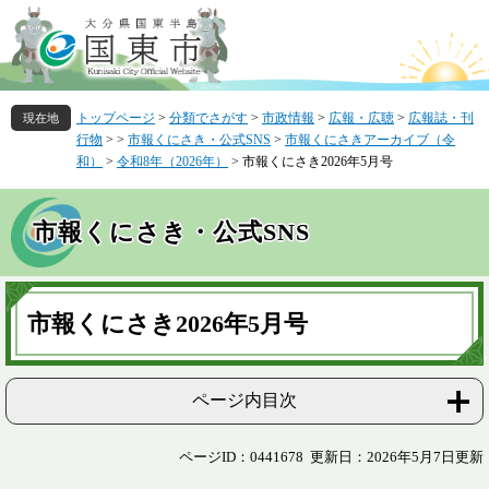
ペ
メ
ー
ニ
ジ
ュ
の
ー
先
を
トップページ
>
分類でさがす
>
市政情報
>
広報・広聴
>
広報誌・刊
頭
飛
行物
>
>
市報くにさき・公式SNS
>
市報くにさきアーカイブ（令
で
ば
和）
>
令和8年（2026年）
>
市報くにさき2026年5月号
す
し
。
て
本
市報くにさき・公式SNS
文
へ
本
文
市報くにさき2026年5月号
ページ内目次
ページID：0441678
更新日：2026年5月7日更新