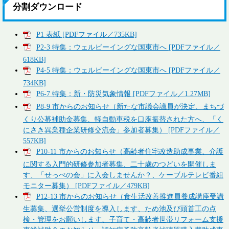
分割ダウンロード
P1 表紙 [PDFファイル／735KB]
P2-3 特集：ウェルビーイングな国東市へ [PDFファイル／
618KB]
P4-5 特集：ウェルビーイングな国東市へ [PDFファイル／
734KB]
P6-7 特集：新・防災気象情報 [PDFファイル／1.27MB]
P8-9 市からのお知らせ（新たな市議会議員が決定、まちづ
くり公募補助金募集、軽自動車税を口座振替された方へ、「く
にさき異業種企業研修交流会」参加者募集） [PDFファイル／
557KB]
P10-11 市からのお知らせ（高齢者住宅改造助成事業、介護
に関する入門的研修参加者募集、二十歳のつどいを開催しま
す、「せっぺの会」に入会しませんか？、ケーブルテレビ番組
モニター募集） [PDFファイル／479KB]
P12-13 市からのお知らせ（食生活改善推進員養成講座受講
生募集、選挙公営制度を導入します、ため池及び頭首工の点
検・管理をお願いします、子育て・高齢者世帯リフォーム支援