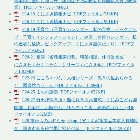
事業補助金のお知らせ、認知症予防高齢者補聴器購入費助成事
業） [PDFファイル／484KB]
P14-15 くにさき情報ナビ [PDFファイル／716KB]
P16-17 くにさき情報ナビ [PDFファイル／901KB]
P18-19 子育て（子育てカレンダー、私の宝物、ピックアッ
プ、子育てインフォメーション）、健康（健康カレンダー、私
の達者な秘訣、ピックアップ、くにさき国保だより） [PDFフ
ァイル／952KB]
P20-21 相談（各種相談日程、職業相談、休日当番医）、く
にさきわくわくコラム、シリーズくにさき学） [PDFファイル
／1.03MB]
P22-23 こころをつなぐ人権シリーズ、教育の里あらかる
と、図書館つうしん [PDFファイル／1.29MB]
P24-25 まちの話題 [PDFファイル／632KB]
P26-27 竹田津保育所・熊毛保育所兵書式、くにみこども園
開園、お誕生、お悔やみ、ひとのうごき、表紙のはなし [PDF
ファイル／1.62MB]
P28 市からのお知らせpickup（省エネ家電製品等購入費補助
金、国東市低所得世帯定額給付金） [PDFファイル／728KB]