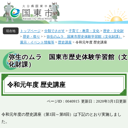
ペ
メ
ー
ニ
ジ
ュ
の
ー
先
を
トップページ
>
分類でさがす
>
子育て・教育・文化
>
歴史・文化財
頭
飛
>
歴史・祭り
>
>
弥生のムラ 国東市歴史体験学習館（文化財課）
>
で
ば
展示・イベント情報等
>
歴史講座
>
令和元年度 歴史講座
す
し
。
て
弥生のムラ 国東市歴史体験学習館（文
本
文
化財課）
へ
本
文
令和元年度 歴史講座
ページID：0040915
更新日：2020年3月1日更新
令和元年度の歴史講座（第1回～第8回）は下記のとおり実施しまし
た。