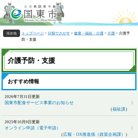
ペ
メ
ー
ニ
ジ
ュ
の
ー
先
を
トップページ
>
分類でさがす
>
健康・福祉・介護
>
介護
>
介護予
頭
飛
防・支援
で
ば
す
し
本
。
て
文
介護予防・支援
本
文
へ
おすすめ情報
2026年7月31日更新
国東市配食サービス事業のお知らせ
福祉課
2025年10月9日更新
オンライン申請（電子申請）
広報・DX推進係（政策企画課）