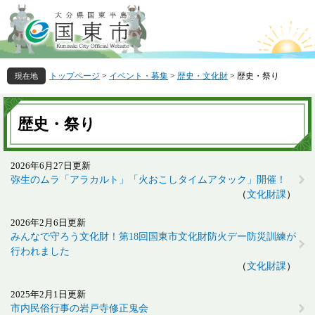
ペ
メ
ー
ニ
ジ
ュ
の
ー
先
を
トップページ
>
イベント・募集
>
歴史・文化財
>
歴史・祭り
頭
飛
で
ば
本
す
し
文
歴史・祭り
。
て
本
文
2026年6月27日更新
へ
弥生のムラ「アラカルト」「火おこしタイムアタック」開催！
文化財課
2026年2月6日更新
みんなで守ろう文化財！第18回国東市文化財防火デー防災訓練が
行われました
文化財課
2025年2月1日更新
市内民俗行事の岩戸寺修正鬼会