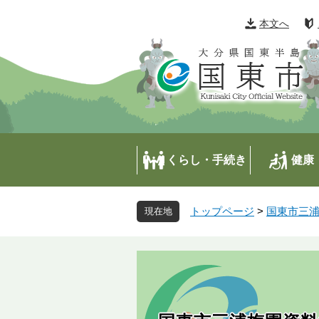
ペ
メ
ー
ニ
本文へ
ジ
ュ
の
ー
先
を
頭
飛
で
ば
す
し
。
て
本
くらし・手続き
健康
文
へ
トップページ
>
国東市三