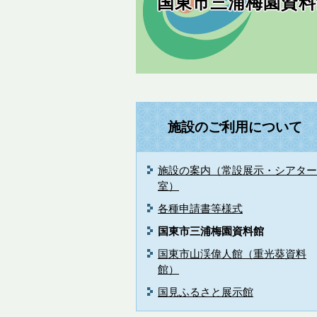
国東市三浦梅園資料
施設のご利用について
施設の案内（常設展示・シアター
室）
各種申請書等様式
国東市三浦梅園資料館
国東市山渓偉人館（重光葵資料
館）
国見ふるさと展示館