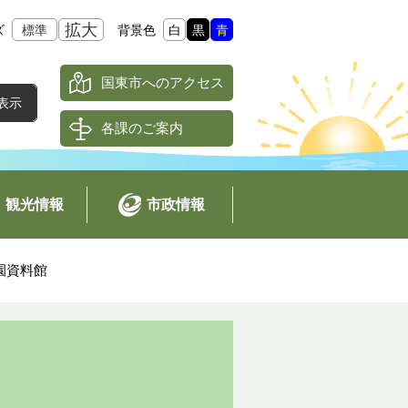
拡大
ズ
標準
背景色
白
黒
青
国東市へのアクセス
各課のご案内
観光情報
市政情報
園資料館