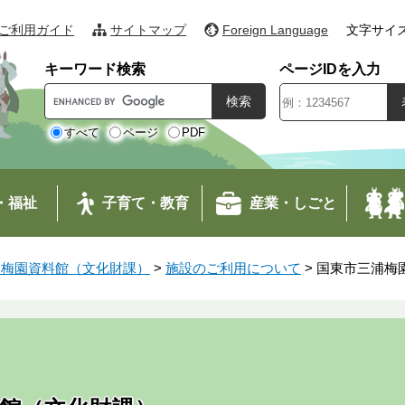
ご利用ガイド
サイトマップ
Foreign Language
文字サイ
キーワード検索
ページIDを入力
G
o
o
すべて
ページ
PDF
g
l
e
・福祉
子育て・教育
産業・しごと
カ
ス
タ
浦梅園資料館（文化財課）
>
施設のご利用について
>
国東市三浦梅
ム
検
索