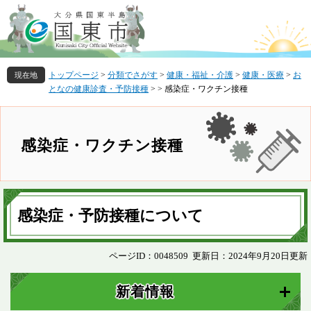
ペ
メ
ー
ニ
ジ
ュ
の
ー
先
を
トップページ
>
分類でさがす
>
健康・福祉・介護
>
健康・医療
>
お
頭
飛
となの健康診査・予防接種
>
>
感染症・ワクチン接種
で
ば
す
し
。
て
本
感染症・ワクチン接種
文
へ
本
文
感染症・予防接種について
ページID：0048509
更新日：2024年9月20日更新
新着情報