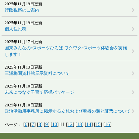
2025年11月19日更新
行政視察のご案内
2025年11月19日更新
個人住民税
2025年11月17日更新
国東みんなのeスポーツひろば ワクワクeスポーツ体験会を実施
します！
2025年11月13日更新
三浦梅園資料館展示資料について
2025年11月10日更新
未来につなぐ子育て応援パッケージ
2025年11月10日更新
政治活動用事務所に掲示する立札および看板の類と証票について
[
6
] [
7
] [
8
] [
9
] [
10
] 11 [
12
] [
13
] [
14
] [
15
] [
16
]
ページ：