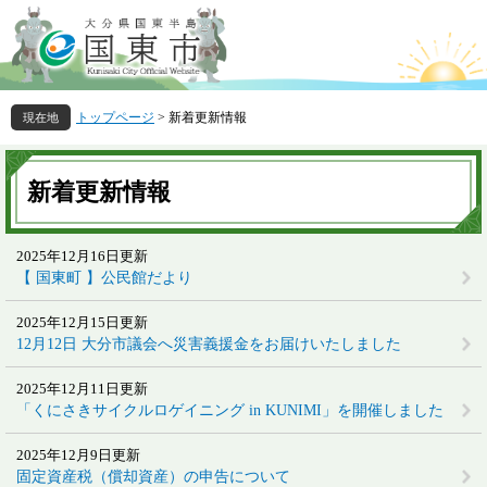
ペ
メ
ー
ニ
ジ
ュ
の
ー
先
を
トップページ
>
新着更新情報
頭
飛
で
ば
本
す
し
文
新着更新情報
。
て
本
文
2025年12月16日更新
へ
【 国東町 】公民館だより
2025年12月15日更新
12月12日 大分市議会へ災害義援金をお届けいたしました
2025年12月11日更新
「くにさきサイクルロゲイニング in KUNIMI」を開催しました
2025年12月9日更新
固定資産税（償却資産）の申告について