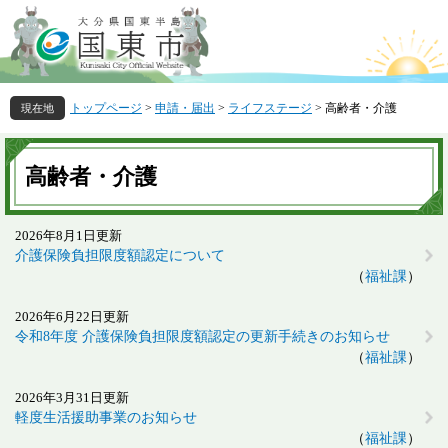
ペ
メ
ー
ニ
ジ
ュ
の
ー
先
を
トップページ
>
申請・届出
>
ライフステージ
>
高齢者・介護
頭
飛
で
ば
本
す
し
文
高齢者・介護
。
て
本
文
2026年8月1日更新
へ
介護保険負担限度額認定について
福祉課
2026年6月22日更新
令和8年度 介護保険負担限度額認定の更新手続きのお知らせ
福祉課
2026年3月31日更新
軽度生活援助事業のお知らせ
福祉課